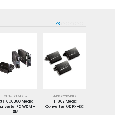
MEDIA CONVERTER
MEDIA CONVERTER
MEDIA CO
FT-802 Media
FT-802S35 Media
FT-806A2
onverter 100 FX-SC
Converter 100 FX-SC
Converter