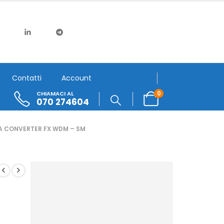
Contatti
Account
0
CHIAMACI AL
070 274604
A CONVERTER FX WDM – SM