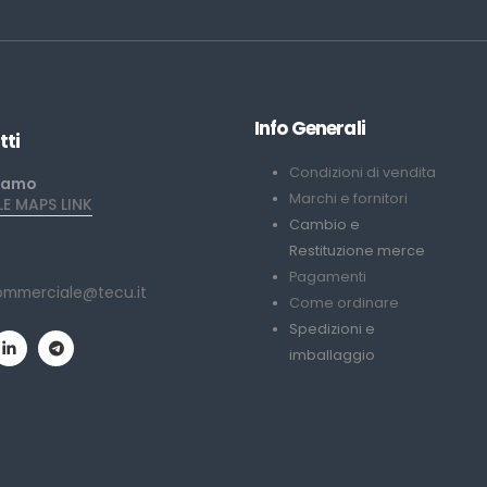
Info Generali
tti
Condizioni di vendita
iamo
Marchi e fornitori
 MAPS LINK
Cambio e
Restituzione merce
Pagamenti
ommerciale@tecu.it
Come ordinare
Spedizioni e
imballaggio