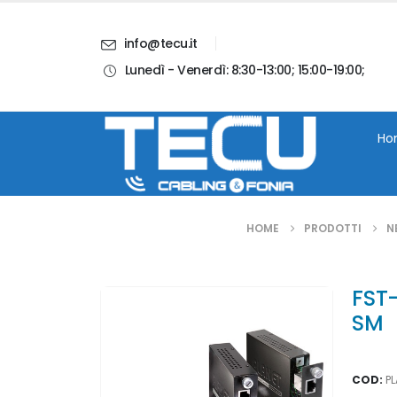
info@tecu.it
Lunedì - Venerdì: 8:30-13:00; 15:00-19:00;
i
Chi Siamo
Blog
Contatti
Account
Ho
HOME
PRODOTTI
N
FST
SM
COD:
P