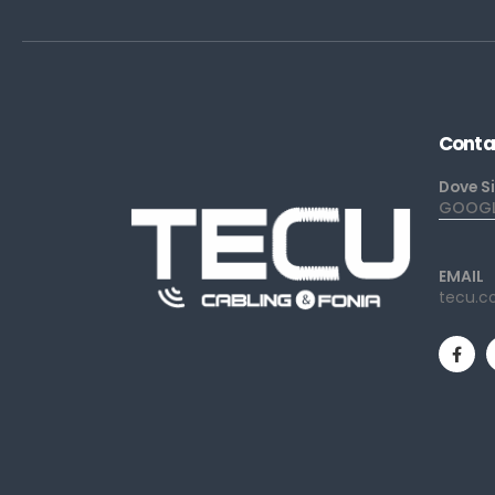
Conta
Dove S
GOOGLE
EMAIL
tecu.c