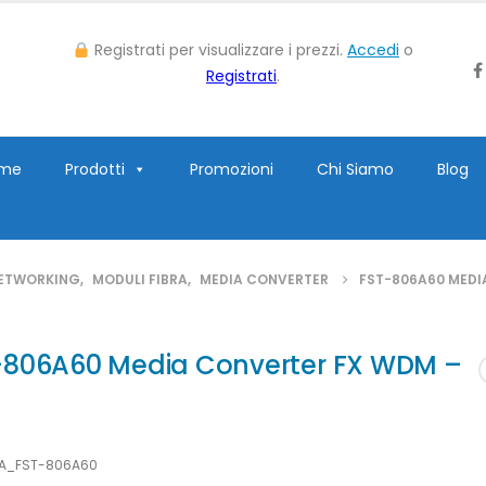
Registrati per visualizzare i prezzi.
Accedi
o
Registrati
.
me
Prodotti
Promozioni
Chi Siamo
Blog
ETWORKING
,
MODULI FIBRA
,
MEDIA CONVERTER
FST-806A60 MEDI
-806A60 Media Converter FX WDM –
LA_FST-806A60