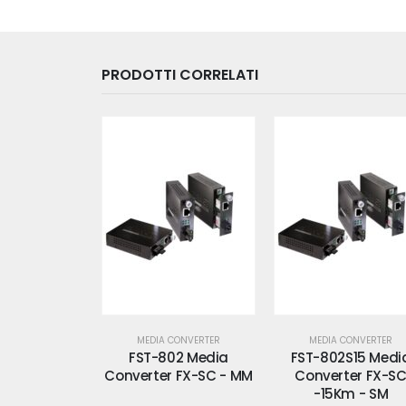
PRODOTTI CORRELATI
CONVERTER
MEDIA CONVERTER
MEDIA CONVERTER
02 Media
FST-802S15 Media
FST-802S35 Medi
 FX-SC - MM
Converter FX-SC
Converter FX-S
-15Km - SM
-35Km - SM