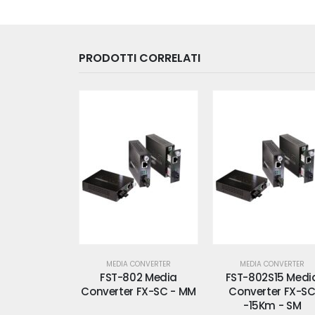
PRODOTTI CORRELATI
CONVERTER
MEDIA CONVERTER
MEDIA CONVERTER
02 Media
FST-802S15 Media
FST-806A60 Med
 FX-SC - MM
Converter FX-SC
Converter FX WDM
-15Km - SM
SM