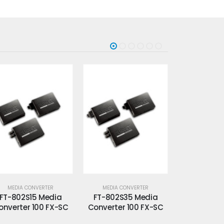
MEDIA CONVERTER
MEDIA CONVERTER
MEDIA CO
FT-802S35 Media
FT-802S50 Media
FT-806A2
onverter 100 FX-SC
Converter 100 FX-SC
Converter