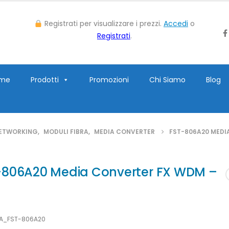
Registrati per visualizzare i prezzi.
Accedi
o
Registrati
.
me
Prodotti
Promozioni
Chi Siamo
Blog
ETWORKING
,
MODULI FIBRA
,
MEDIA CONVERTER
FST-806A20 MEDI
-806A20 Media Converter FX WDM –
LA_FST-806A20