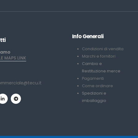
Info Generali
tti
Condizioni di vendita
iamo
Marchi e fornitori
 MAPS LINK
Cambio e
Restituzione merce
Pagamenti
ommerciale@tecu.it
Come ordinare
Spedizioni e
imballaggio