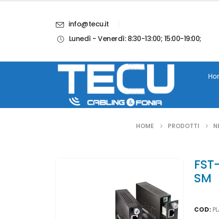
info@tecu.it
Lunedì - Venerdì: 8:30-13:00; 15:00-19:00;
i
Chi Siamo
Blog
Contatti
Account
Ho
HOME
PRODOTTI
N
FST
SM
COD:
P