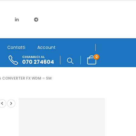
Contatti
Account
0
CHIAMACI AL
070 274604
A CONVERTER FX WDM – SM