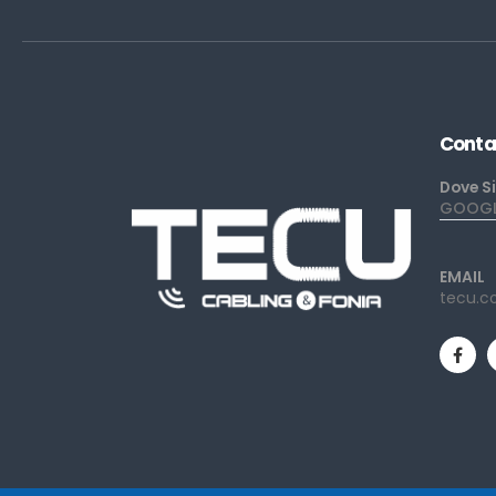
Conta
Dove S
GOOGLE
EMAIL
tecu.c