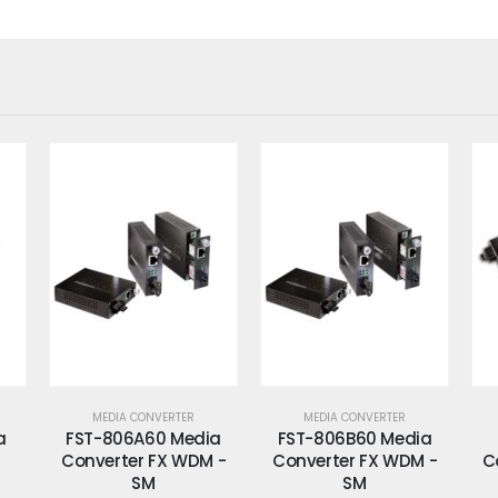
MEDIA CONVERTER
MEDIA CONVERTER
ia
FST-806B60 Media
FT-802S15 Media
 -
Converter FX WDM -
Converter 100 FX-SC
C
SM