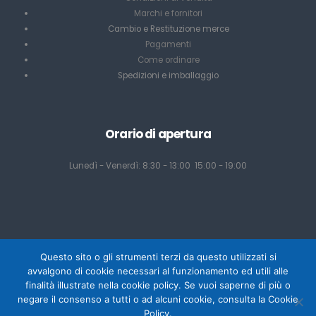
Marchi e fornitori
Cambio e Restituzione merce
Pagamenti
Come ordinare
Spedizioni e imballaggio
Orario di apertura
Lunedì - Venerdì: 8:30 - 13:00 15:00 - 19:00
Questo sito o gli strumenti terzi da questo utilizzati si
avvalgono di cookie necessari al funzionamento ed utili alle
finalità illustrate nella cookie policy. Se vuoi saperne di più o
negare il consenso a tutti o ad alcuni cookie, consulta la Cookie
Powered by Mediacom Design - Antonio Palumbo
Policy.