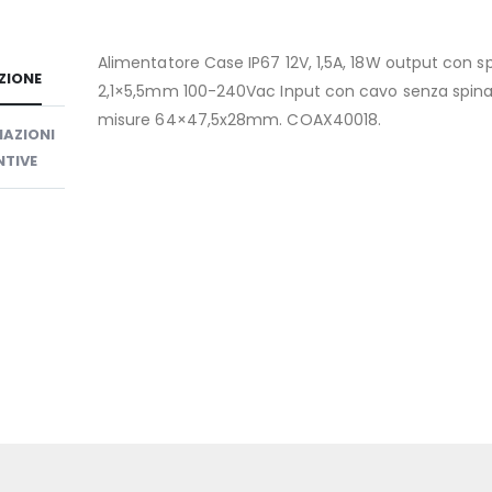
Alimentatore Case IP67 12V, 1,5A, 18W output con s
ZIONE
2,1×5,5mm 100-240Vac Input con cavo senza spin
misure 64×47,5x28mm. COAX40018.
AZIONI
TIVE