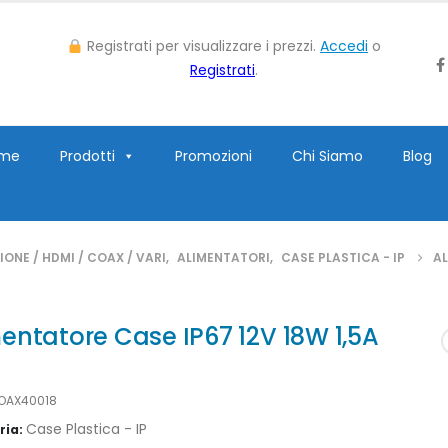
Registrati per visualizzare i prezzi.
Accedi
o
Registrati
.
me
Prodotti
Promozioni
Chi Siamo
Blog
ONE / HDMI / COAX / VARI
,
ALIMENTATORI
,
CASE PLASTICA - IP
AL
entatore Case IP67 12V 18W 1,5A
OAX40018
Case Plastica - IP
ria: