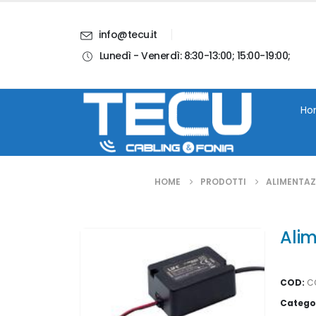
info@tecu.it
Lunedì - Venerdì: 8:30-13:00; 15:00-19:00;
i
Chi Siamo
Blog
Contatti
Account
Ho
HOME
PRODOTTI
ALIMENTAZI
Alim
COD:
C
Catego