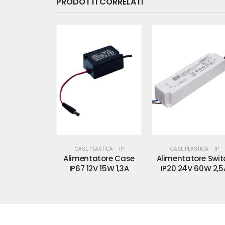
PRODOTTI CORRELATI
CASE PLASTICA - IP
CASE PLASTICA - IP
Alimentatore Case
Alimentatore Swit
IP67 12V 15W 1,3A
IP20 24V 60W 2,5