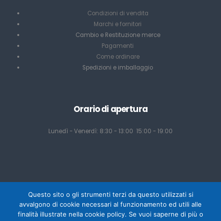
Condizioni di vendita
Marchi e fornitori
Cambio e Restituzione merce
Pagamenti
Come ordinare
Spedizioni e imballaggio
Orario di apertura
Lunedì - Venerdì: 8:30 - 13:00 15:00 - 19:00
Questo sito o gli strumenti terzi da questo utilizzati si
avvalgono di cookie necessari al funzionamento ed utili alle
finalità illustrate nella cookie policy. Se vuoi saperne di più o