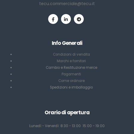
tecu.commerciale@tecu.it
Info Generali
Condizioni di vendita
Marchi e fornitori
Cambio e Restituzione merce
Pagamenti
Come ordinare
Spedizioni e imballaggio
Orario di apertura
Lunedì - Venerdì: 8:30 - 13:00 15:00 - 19:00