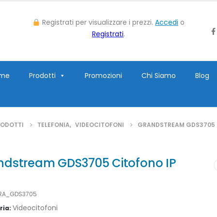
Registrati per visualizzare i prezzi.
Accedi
o
Registrati
.
me
Prodotti
Promozioni
Chi Siamo
Blog
ODOTTI
TELEFONIA
,
VIDEOCITOFONI
GRANDSTREAM GDS3705 
ndstream GDS3705 Citofono IP
RA_GDS3705
Videocitofoni
ria: