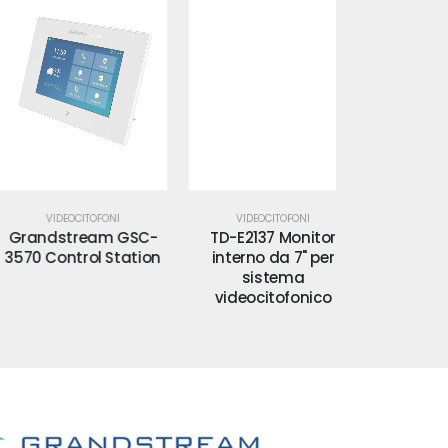
VIDEOCITOFONI
VIDEOCITOFONI
VIDEOCI
randstream GSC-
TD-E2137 Monitor
TD-E2
70 Control Station
interno da 7" per
Videocito
sistema
Telecam
videocitofonico