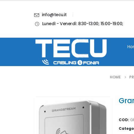
info@tecu.it
Lunedì - Venerdì: 8:30-13:00; 15:00-19:00;
i
Chi Siamo
Blog
Contatti
Account
Ho
HOME
PR
Gra
COD:
G
Catego