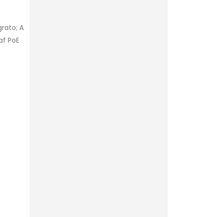
grato; A
3af PoE