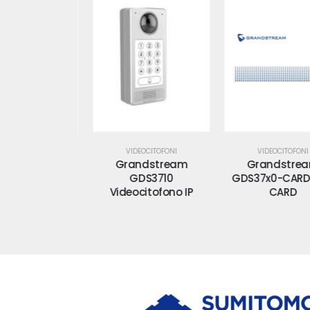
CITOFONI
VIDEOCITOFONI
VIDEOCITOFONI
dstream
Grandstream
Grandstream
Citofono IP
GDS3710
GDS37x0-CARD RF
Videocitofono IP
CARD