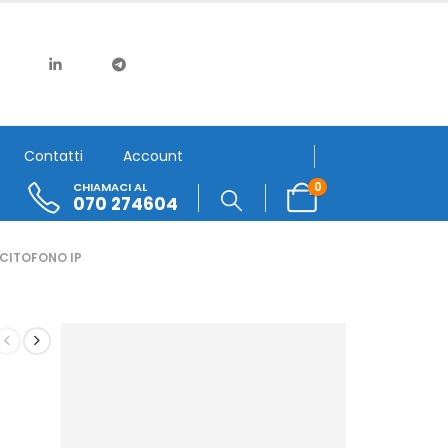
Contatti
Account
0
CHIAMACI AL
070 274604
CITOFONO IP