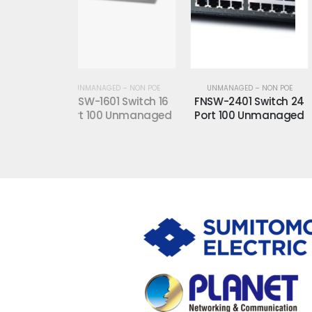
D – NON POE
UNMANAGED – NON POE
UNMANAGED – NON PO
1 Switch 16
FNSW-2401 Switch 24
FSD-503 Switch 5 P
 Unmanaged
Port 100 Unmanaged
100 Unmanage