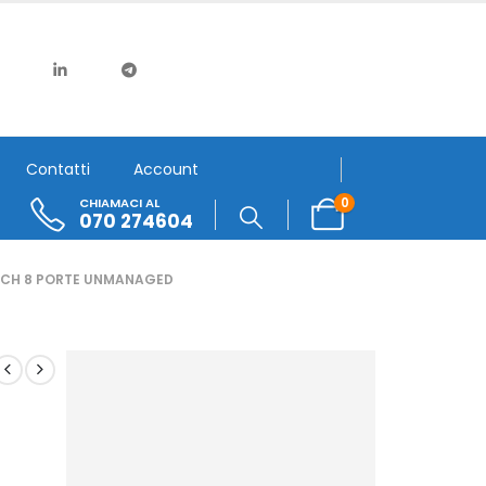
Contatti
Account
0
CHIAMACI AL
070 274604
TCH 8 PORTE UNMANAGED