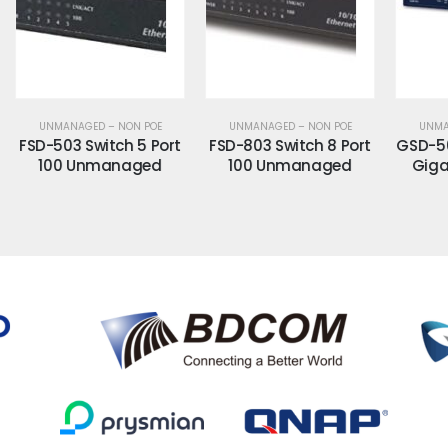
E
UNMANAGED – NON POE
UNMANAGED – NON POE
ort
FSD-803 Switch 8 Port
GSD-503 Switch 5 Port
GS
d
100 Unmanaged
Giga Unmanaged