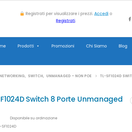
Registrati per visualizzare i prezzi.
Accedi
o
Registrati
.
me
Prodotti
Promozioni
Chi Siamo
Blog
NETWORKING
,
SWITCH
,
UNMANAGED – NON POE
TL-SF1024D SWI
SF1024D Switch 8 Porte Unmanaged
ility:
Disponibile su ordinazione
L-SF1024D