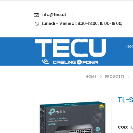
info@tecu.it
Lunedì - Venerdì: 8:30-13:00; 15:00-19:00;
i
Chi Siamo
Blog
Contatti
Account
Ho
HOME
PRODOTTI
TL-
Availab
COD:
T