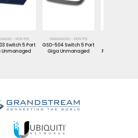
UNMANAGED – NON POE
UNMANAGED – NON POE
UNMANAGED 
D-504 Switch 5 Port
GSD-603F Switch 5
GSD-803 Swi
Giga Unmanaged
Port Giga +1xGiga SFP
Giga Un
Unmanaged