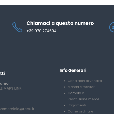
Chiamaci a questo numero
+39 070 274604
Info Generali
tti
Condizioni di vendita
iamo
Marchi e fornitori
 MAPS LINK
Cambio e
Restituzione merce
Pagamenti
ommerciale@tecu.it
Come ordinare