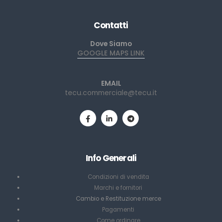
Contatti
Dove Siamo
GOOGLE MAPS LINK
EMAIL
tecu.commerciale@tecu.it
Info Generali
Condizioni di vendita
Marchi e fornitori
Cambio e Restituzione merce
Pagamenti
Come ordinare