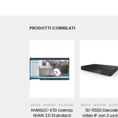
PRODOTTI CORRELATI
ITOR - ACCESSORI
SERVER - MONITOR - ACCESSORI
SERVER - MONITOR - ACCES
STD Licenza
TD-1102D Decoder
TD-1104D Decode
0 Standard
video IP con 2 uscite
video IP con 4 usc