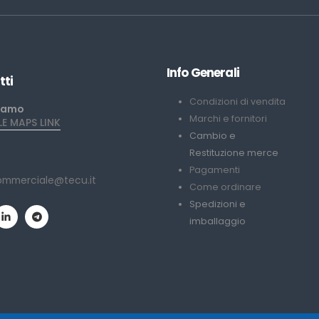
Info Generali
tti
Condizioni di vendita
iamo
Marchi e fornitori
 MAPS LINK
Cambio e
Restituzione merce
Pagamenti
ommerciale@tecu.it
Come ordinare
Spedizioni e
imballaggio