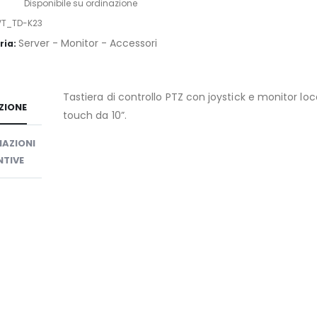
ility:
Disponibile su ordinazione
VT_TD-K23
Server - Monitor - Accessori
ria:
Tastiera di controllo PTZ con joystick e monitor lo
ZIONE
touch da 10”.
AZIONI
TIVE