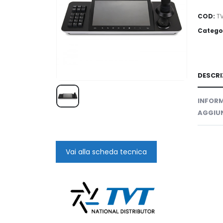
Availab
COD:
T
Catego
DESCRI
INFORM
AGGIUN
Vai alla scheda tecnica