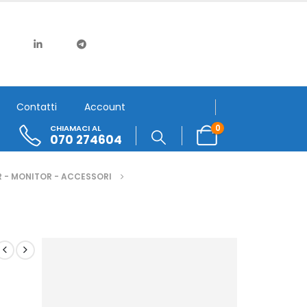
Contatti
Account
0
CHIAMACI AL
070 274604
 - MONITOR - ACCESSORI