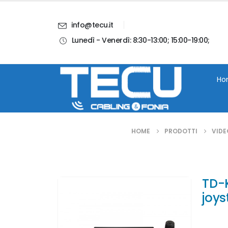
info@tecu.it
Lunedì - Venerdì: 8:30-13:00; 15:00-19:00;
i
Chi Siamo
Blog
Contatti
Account
Ho
HOME
PRODOTTI
VIDE
TD-K
joys