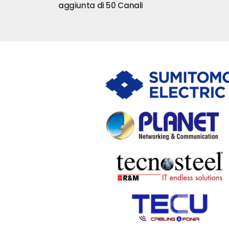
di 50 Canali