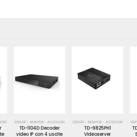
SORI
SERVER - MONITOR - ACCESSORI
SERVER - MONITOR - ACCESSORI
SER
r
TD-9825PH1
TD-A300-MTC-E Mini
TD
ite
Videoserver
Server di gestione