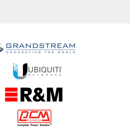
joystick
US