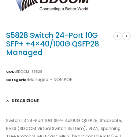
S5828 Switch 24-Port 10G
SFP+ +4×40/100G QSFP28
Managed
COD:
BDCOM_S5828
Managed – NON POE
Categoria:
DESCRIZIONE
Switch L3 24-Port 10G SFP+ 4x100G QSFP28, Stackable,
BVSS (BDCOM Virtual Switch System), VLAN, Spanning
Tree Protocol, Multicast, MPLS, 1xPort console RJ45 & 1