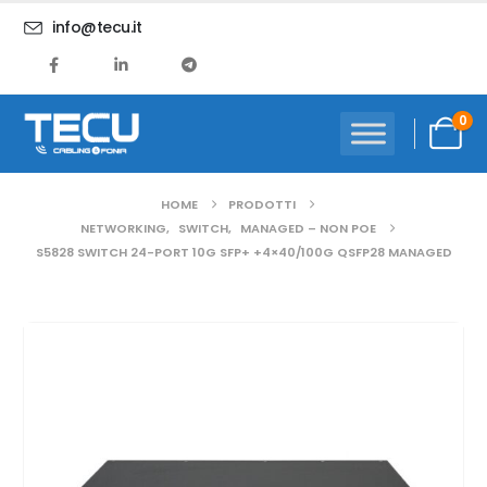
info@tecu.it
0
HOME
PRODOTTI
NETWORKING
,
SWITCH
,
MANAGED – NON POE
S5828 SWITCH 24-PORT 10G SFP+ +4×40/100G QSFP28 MANAGED