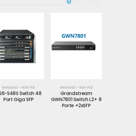
MANAGED – NON POE
MANAGED – NON POE
MANAGED –
Grandstream
Grandstream
Grands
N7801 Switch L2+ 8
GWN7802 Switch L2+
GWN7803 S
Porte +2xSFP
16 Porte +4xSFP
24 Porte