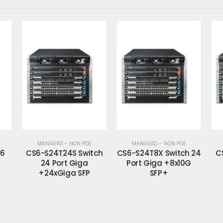
MANAGED – NON POE
MANAGED – NON POE
ch
CS6-S24T8X Switch 24
CS6-S48S Switch 48
Port Giga +8x10G
Port Giga SFP
GW
SFP+