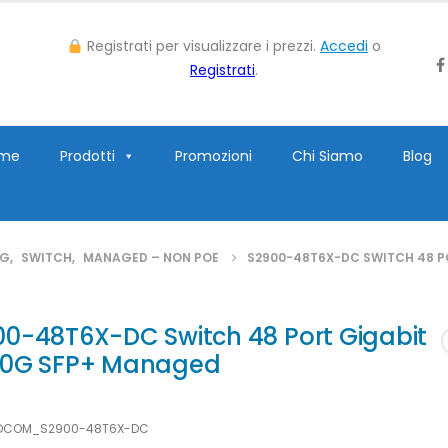
Registrati per visualizzare i prezzi.
Accedi
o
Registrati
.
me
Prodotti
Promozioni
Chi Siamo
Blog
NG
,
SWITCH
,
MANAGED – NON POE
S2900-48T6X-DC SWITCH 48 P
00-48T6X-DC Switch 48 Port Gigabit
10G SFP+ Managed
DCOM_S2900-48T6X-DC