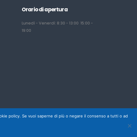
Orario di apertura
Lunedì - Venerdì: 8:30 - 13:00 15:00 -
19:00
cookie policy. Se vuoi saperne di più o negare il consenso a tutti o ad
ght © Tecu srl 2025 - P.IVA 02800040921