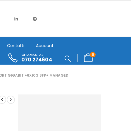
Contatti
Account
0
CHIAMACI AL
070 274604
ORT GIGABIT +6X10G SFP+ MANAGED