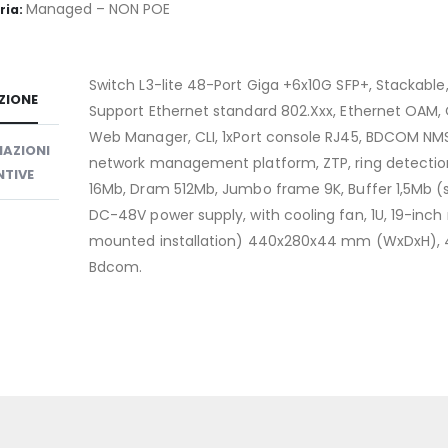
Managed – NON POE
ria:
Switch L3-lite 48-Port Giga +6x10G SFP+, Stackable
ZIONE
Support Ethernet standard 802.Xxx, Ethernet OAM,
Web Manager, CLI, 1xPort console RJ45, BDCOM NM
AZIONI
network management platform, ZTP, ring detection
TIVE
16Mb, Dram 512Mb, Jumbo frame 9K, Buffer 1,5Mb (s
DC-48V power supply, with cooling fan, 1U, 19-inch
mounted installation) 440x280x44 mm (WxDxH), 4
Bdcom.