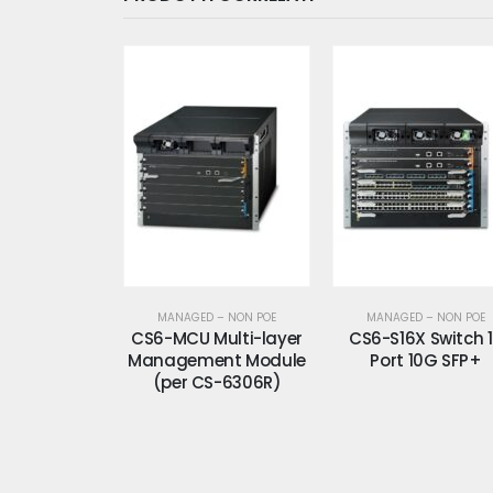
 – NON POE
MANAGED – NON POE
MANAGED – NON POE
Multi-layer
CS6-S16X Switch 16
CS6-S24T24S Swit
ent Module
Port 10G SFP+
24 Port Giga
S-6306R)
+24xGiga SFP