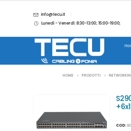
info@tecu.it
Lunedì - Venerdì: 8:30-13:00; 15:00-19:00;
i
Chi Siamo
Blog
Contatti
Account
Ho
HOME
PRODOTTI
NETWORKI
S29
+6x
COD:
B