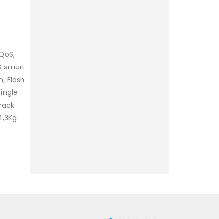
,
 QoS,
S smart
, Flash
ingle
 rack
,3Kg.