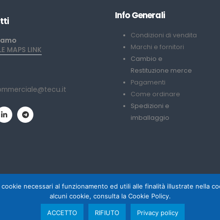
Info Generali
tti
Condizioni di vendita
iamo
Marchi e fornitori
 MAPS LINK
Cambio e
Restituzione merce
Pagamenti
ommerciale@tecu.it
Come ordinare
Spedizioni e
imballaggio
 cookie necessari al funzionamento ed utili alle finalità illustrate nella 
alcuni cookie, consulta la Cookie Policy.
ACCETTO
RIFIUTO
Privacy policy
 Palumbo
Copyri