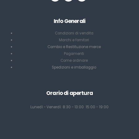
Info Generali
Condizioni di vendita
Marchi e fornitori
Cambio e Restituzione merce
Pagamenti
Come ordinare
Spedizioni e imballaggio
Orario di apertura
Lunedì - Venerdì: 8:30 - 13:00 15:00 - 19:00