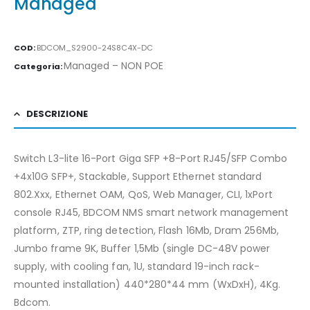
Managed
COD:
BDCOM_S2900-24S8C4X-DC
Managed – NON POE
Categoria:
DESCRIZIONE
Switch L3-lite 16-Port Giga SFP +8-Port RJ45/SFP Combo
+4x10G SFP+, Stackable, Support Ethernet standard
802.Xxx, Ethernet OAM, QoS, Web Manager, CLI, 1xPort
console RJ45, BDCOM NMS smart network management
platform, ZTP, ring detection, Flash 16Mb, Dram 256Mb,
Jumbo frame 9K, Buffer 1,5Mb (single DC-48V power
supply, with cooling fan, 1U, standard 19-inch rack-
mounted installation) 440*280*44 mm (WxDxH), 4Kg.
Bdcom.