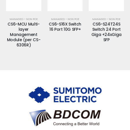
MANAGED – NON POE
MANAGED – NON POE
MANAGED – NON POE
CS6-MCU Multi-
CS6-S16X Switch
CS6-S24T24S
layer
16 Port 10G SFP+
Switch 24 Port
Management
Giga +24xGiga
Module (per CS-
SFP
6306R)