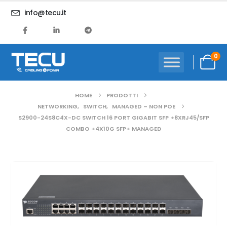
info@tecu.it
0
HOME
PRODOTTI
NETWORKING
,
SWITCH
,
MANAGED – NON POE
S2900-24S8C4X-DC SWITCH 16 PORT GIGABIT SFP +8XRJ45/SFP
COMBO +4X10G SFP+ MANAGED