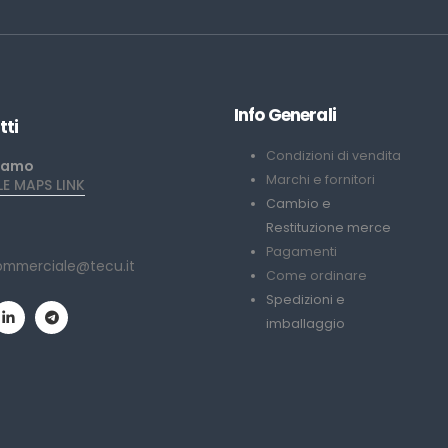
Info Generali
tti
Condizioni di vendita
iamo
Marchi e fornitori
 MAPS LINK
Cambio e
Restituzione merce
Pagamenti
ommerciale@tecu.it
Come ordinare
Spedizioni e
imballaggio