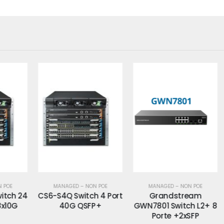
MANAGED – NON POE
MANAGED – NON POE
 24
CS6-S4Q Switch 4 Port
Grandstream
GS
G
40G QSFP+
GWN7801 Switch L2+ 8
24
Porte +2xSFP