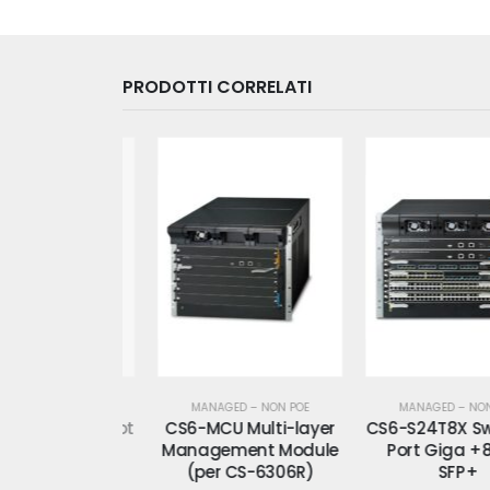
PRODOTTI CORRELATI
 – NON POE
MANAGED – NON POE
MANAGED – NON POE
elaio 6 Slot
CS6-MCU Multi-layer
CS6-S24T8X Switch
itch CS6)
Management Module
Port Giga +8x10
(per CS-6306R)
SFP+