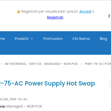
Registrati per visualizzare i prezzi.
Accedi
o
Registrati
.
me
Prodotti
Promozioni
Chi Siamo
Blog
NETWORKING
,
SWITCH
,
MANAGED – NON POE
PWR-75-AC POW
-75-AC Power Supply Hot Swap
DCOM_PWR-75-AC
Managed – NON POE
ria: