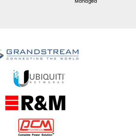
Managed
AC R