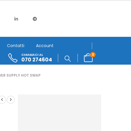
Contatti
Account
0
CHIAMACI AL
070 274604
ER SUPPLY HOT SWAP