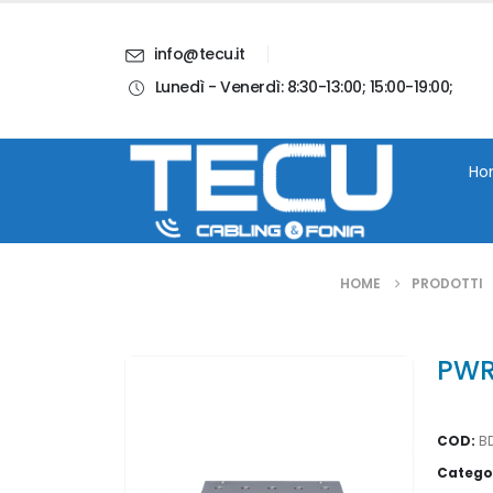
info@tecu.it
Lunedì - Venerdì: 8:30-13:00; 15:00-19:00;
i
Chi Siamo
Blog
Contatti
Account
Ho
HOME
PRODOTTI
PWR
COD:
B
Catego