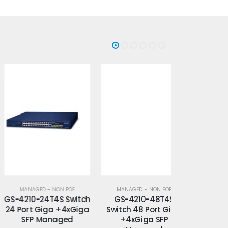
MANAGED – NON POE
MANAGED – NON POE
MANAGED –
-4210-24T4S Switch
GS-4210-48T4S
GS-5220
 Port Giga +4xGiga
Switch 48 Port Giga
Switch 24 
SFP Managed
+4xGiga SFP
SFP +8 TP