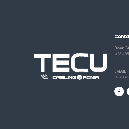
Conta
Dove S
GOOGLE
EMAIL
tecu.c