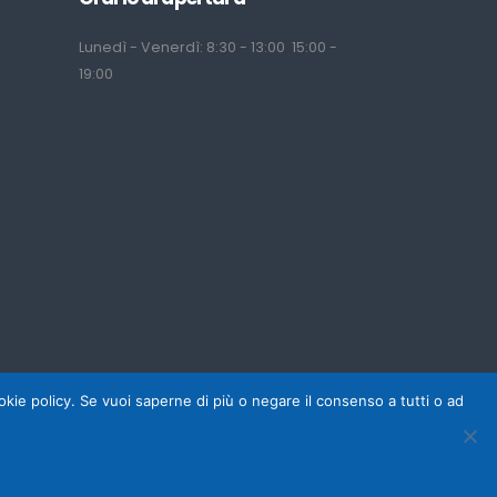
Lunedì - Venerdì: 8:30 - 13:00 15:00 -
19:00
cookie policy. Se vuoi saperne di più o negare il consenso a tutti o ad
ght © Tecu srl 2025 - P.IVA 02800040921