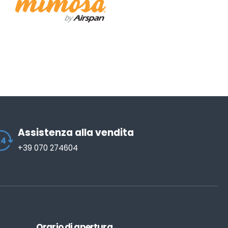
Assistenza alla vendita
+39 070 274604
Orario di apertura