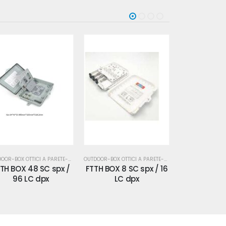
OUTDOOR-BOX OTTICI A PARETE-WALL BOX-MUFFOLE-IP55-66
OUTDOOR-BOX OTTICI A PARETE-WALL BOX-MUFFOLE-IP55-66
TH BOX 8 SC spx / 16
Kit a caldo imbocco
Kit a cald
LC dpx
Circolare
Ova