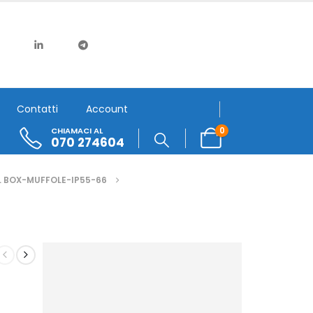
Contatti
Account
0
CHIAMACI AL
070 274604
 BOX-MUFFOLE-IP55-66