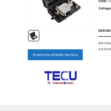
COD:
F
Catego
DESCRI
INFORM
AGGIUN
Scarica la scheda tecnica