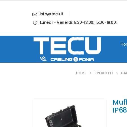
info@tecu.it
Lunedì - Venerdì: 8:30-13:00; 15:00-19:00;
i
Chi Siamo
Blog
Contatti
Account
Ho
HOME
PRODOTTI
CAB
Muff
IP6