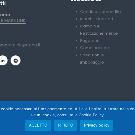
tti
Condizioni di vendita
iamo
Marchi e fornitori
 MAPS LINK
Cambio e
Restituzione merce
Pagamenti
ommerciale@tecu.it
Come ordinare
Spedizioni e
imballaggio
 cookie necessari al funzionamento ed utili alle finalità illustrate nella 
alcuni cookie, consulta la Cookie Policy.
 Palumbo
Copyri
ACCETTO
RIFIUTO
Privacy policy