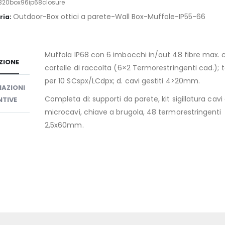
IB20box96ip68closure
Outdoor-Box ottici a parete-Wall Box-Muffole-IP55-66
ria:
Muffola IP68 con 6 imbocchi in/out 48 fibre max. 
ZIONE
cartelle di raccolta (6×2 Termorestringenti cad.); t
per 10 SCspx/LCdpx; d. cavi gestiti 4>20mm.
AZIONI
Completa di: supporti da parete, kit sigillatura cavi
TIVE
microcavi, chiave a brugola, 48 termorestringenti
2,5x60mm.