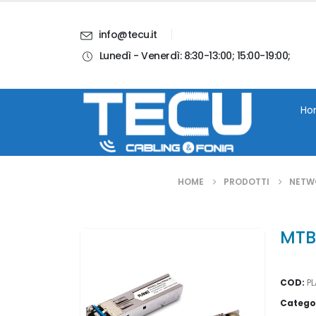
info@tecu.it
Lunedì - Venerdì: 8:30-13:00; 15:00-19:00;
i
Chi Siamo
Blog
Contatti
Account
Ho
HOME
PRODOTTI
NETW
MTB
COD:
P
Catego