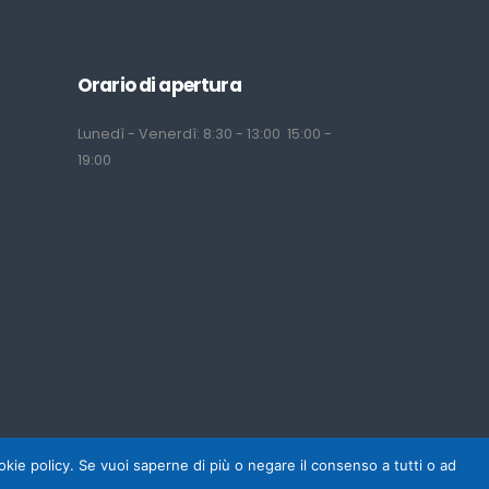
Orario di apertura
Lunedì - Venerdì: 8:30 - 13:00 15:00 -
19:00
cookie policy. Se vuoi saperne di più o negare il consenso a tutti o ad