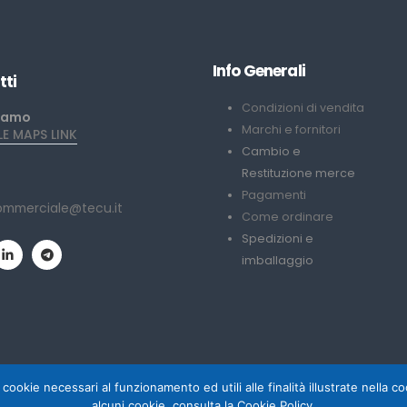
Info Generali
tti
Condizioni di vendita
iamo
Marchi e fornitori
 MAPS LINK
Cambio e
Restituzione merce
Pagamenti
ommerciale@tecu.it
Come ordinare
Spedizioni e
imballaggio
 cookie necessari al funzionamento ed utili alle finalità illustrate nella 
alcuni cookie, consulta la Cookie Policy.