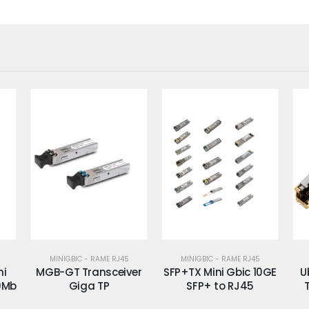
MINIGBIC - RAME RJ45
MINIGBIC - RAME RJ45
ni
MGB-GT Transceiver
SFP+TX Mini Gbic 10GE
U
00Mb
Giga TP
SFP+ to RJ45