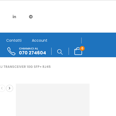
Contatti
Account
0
CHIAMACI AL
070 274604
J TRANSCEIVER 10G SFP+ RJ45