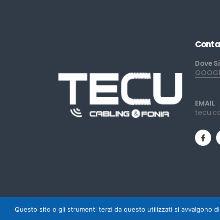
Conta
Dove S
GOOGLE
EMAIL
tecu.c
Questo sito o gli strumenti terzi da questo utilizzati si avvalgono di