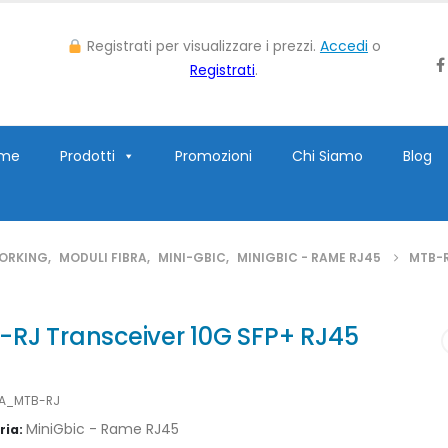
Registrati per visualizzare i prezzi.
Accedi
o
Registrati
.
me
Prodotti
Promozioni
Chi Siamo
Blog
ORKING
,
MODULI FIBRA
,
MINI-GBIC
,
MINIGBIC - RAME RJ45
MTB-R
-RJ Transceiver 10G SFP+ RJ45
LA_MTB-RJ
MiniGbic - Rame RJ45
ria: