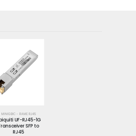
MINIGBIC - RAME RJ45
biquiti UF-RJ45-1G
Transceiver SFP to
RJ45