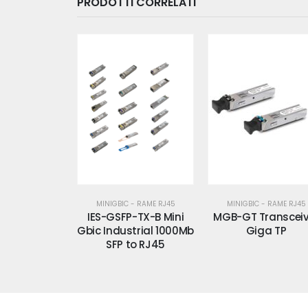
PRODOTTI CORRELATI
MINIGBIC - RAME RJ45
MINIGBIC - RAME RJ45
IES-GSFP-TX-B Mini
MGB-GT Transceiv
Gbic Industrial 1000Mb
Giga TP
SFP to RJ45