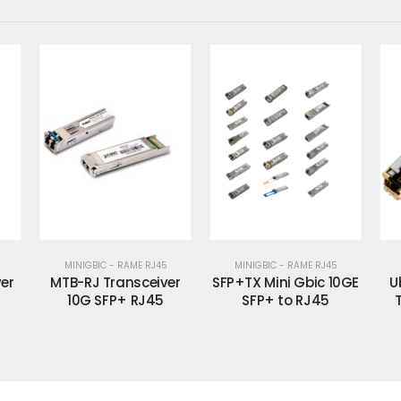
MINIGBIC - RAME RJ45
MINIGBIC - RAME RJ45
er
MTB-RJ Transceiver
SFP+TX Mini Gbic 10GE
U
10G SFP+ RJ45
SFP+ to RJ45