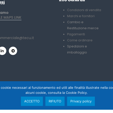
tti
Condizioni di vendita
iamo
Marchi e fornitori
 MAPS LINK
Cambio e
Restituzione merce
Pagamenti
ommerciale@tecu.it
Come ordinare
Spedizioni e
imballaggio
 cookie necessari al funzionamento ed utili alle finalità illustrate nella 
alcuni cookie, consulta la Cookie Policy.
ACCETTO
RIFIUTO
Privacy policy
 Palumbo
Copyri