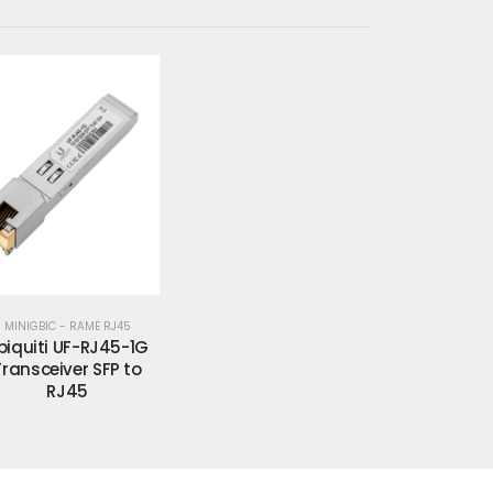
MINIGBIC - RAME RJ45
biquiti UF-RJ45-1G
Transceiver SFP to
RJ45