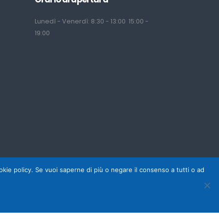
Lunedì - Venerdì: 8:30 - 13:00 15:00 -
19:00
cookie policy. Se vuoi saperne di più o negare il consenso a tutti o ad
ght © Tecu srl 2025 - P.IVA 02800040921