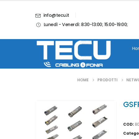
info@tecu.it
Lunedì - Venerdì: 8:30-13:00; 15:00-19:00;
i
Chi Siamo
Blog
Contatti
Account
Ho
HOME
PRODOTTI
NETW
GSFP
COD:
B
Catego