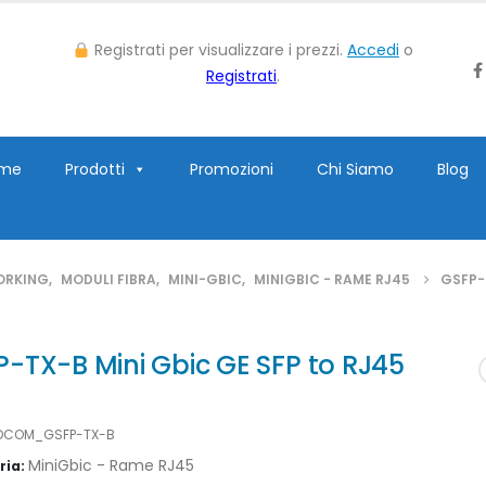
Registrati per visualizzare i prezzi.
Accedi
o
Registrati
.
me
Prodotti
Promozioni
Chi Siamo
Blog
ORKING
,
MODULI FIBRA
,
MINI-GBIC
,
MINIGBIC - RAME RJ45
GSFP-
-TX-B Mini Gbic GE SFP to RJ45
DCOM_GSFP-TX-B
MiniGbic - Rame RJ45
ria: