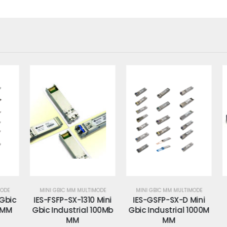
E
MINI GBIC MM MULTIMODE
MINI GBIC MM MULTIMODE
bic
IES-FSFP-SX-1310 Mini
IES-GSFP-SX-D Mini
M
MM
Gbic Industrial 100Mb
Gbic Industrial 1000M
MM
MM