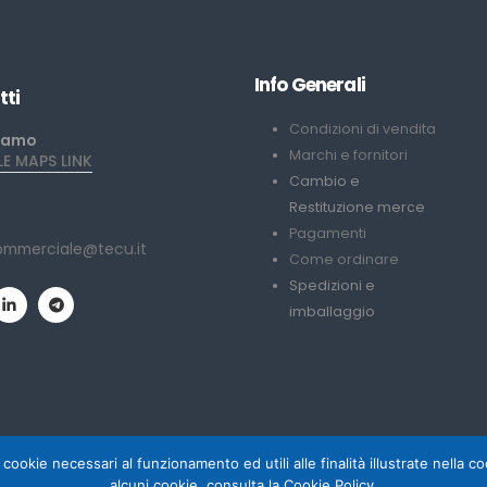
Info Generali
tti
Condizioni di vendita
iamo
Marchi e fornitori
 MAPS LINK
Cambio e
Restituzione merce
Pagamenti
ommerciale@tecu.it
Come ordinare
Spedizioni e
imballaggio
 cookie necessari al funzionamento ed utili alle finalità illustrate nella 
alcuni cookie, consulta la Cookie Policy.