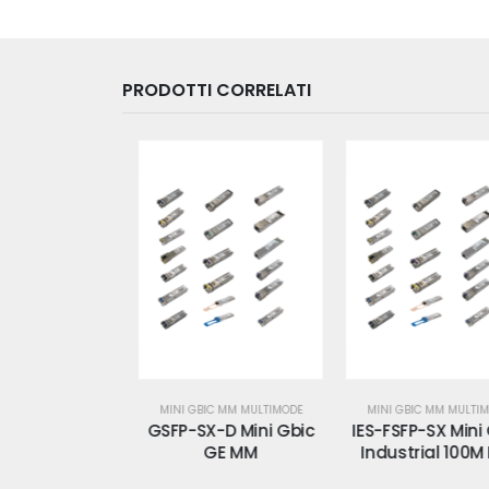
PRODOTTI CORRELATI
 MM MULTIMODE
MINI GBIC MM MULTIMODE
MINI GBIC MM MULTIMOD
SM1310-20-
GSFP-SX-D Mini Gbic
IES-FSFP-SX Mini G
Gbic 100M SM
GE MM
Industrial 100M 