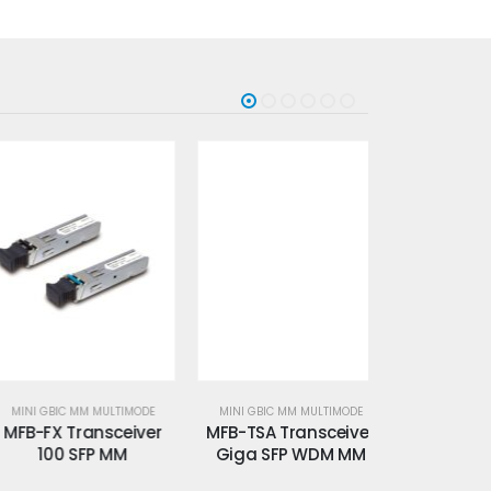
MINI GBIC MM MULTIMODE
MINI GBIC MM MULTIMODE
MINI GBIC MM
FB-FX Transceiver
MFB-TSA Transceiver
MFB-TSB Tr
100 SFP MM
Giga SFP WDM MM
Giga SFP