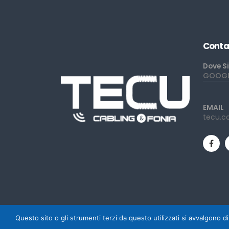
Conta
Dove S
GOOGLE
EMAIL
tecu.c
Questo sito o gli strumenti terzi da questo utilizzati si avvalgono di