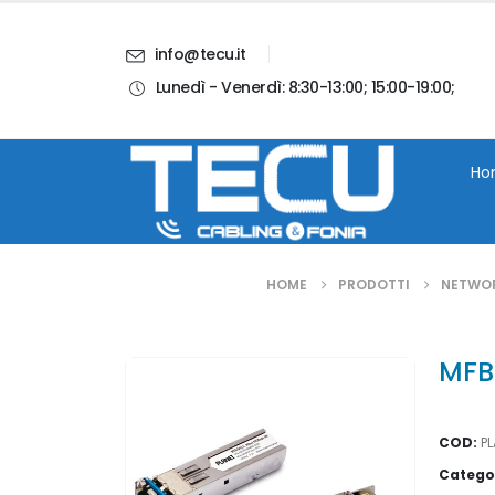
info@tecu.it
Lunedì - Venerdì: 8:30-13:00; 15:00-19:00;
i
Chi Siamo
Blog
Contatti
Account
Ho
HOME
PRODOTTI
NETWO
MFB
COD:
P
Catego