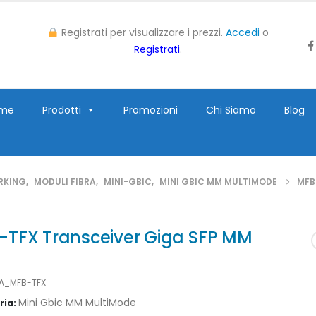
Registrati per visualizzare i prezzi.
Accedi
o
Registrati
.
me
Prodotti
Promozioni
Chi Siamo
Blog
RKING
,
MODULI FIBRA
,
MINI-GBIC
,
MINI GBIC MM MULTIMODE
MFB
-TFX Transceiver Giga SFP MM
LA_MFB-TFX
Mini Gbic MM MultiMode
ria: