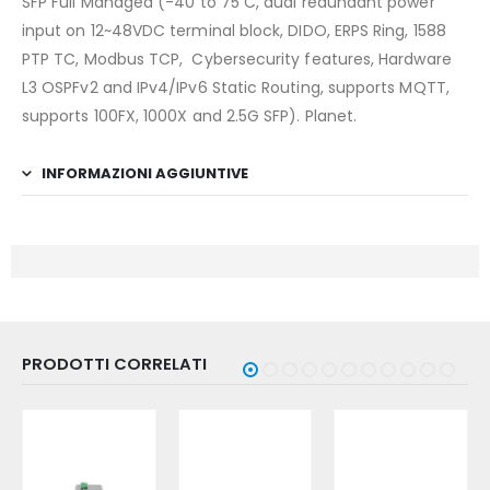
SFP Full Managed (-40 to 75 C, dual redundant power
input on 12~48VDC terminal block, DIDO, ERPS Ring, 1588
PTP TC, Modbus TCP, Cybersecurity features, Hardware
L3 OSPFv2 and IPv4/IPv6 Static Routing, supports MQTT,
supports 100FX, 1000X and 2.5G SFP). Planet.
INFORMAZIONI AGGIUNTIVE
PRODOTTI CORRELATI