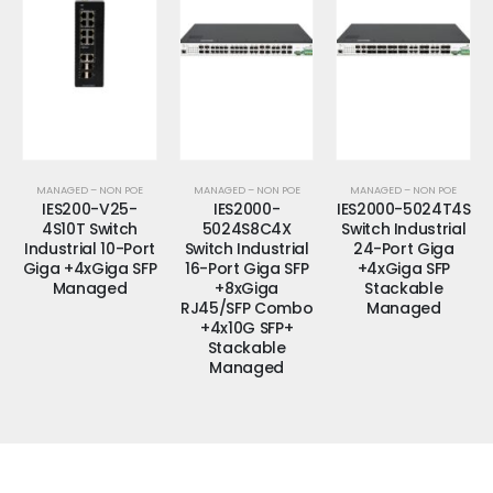
MANAGED – NON POE
MANAGED – NON POE
MANAGED – NON POE
IES200-V25-
IES2000-
IES2000-5024T4S
4S10T Switch
5024S8C4X
Switch Industrial
Industrial 10-Port
Switch Industrial
24-Port Giga
Giga +4xGiga SFP
16-Port Giga SFP
+4xGiga SFP
Managed
+8xGiga
Stackable
RJ45/SFP Combo
Managed
+4x10G SFP+
Stackable
Managed