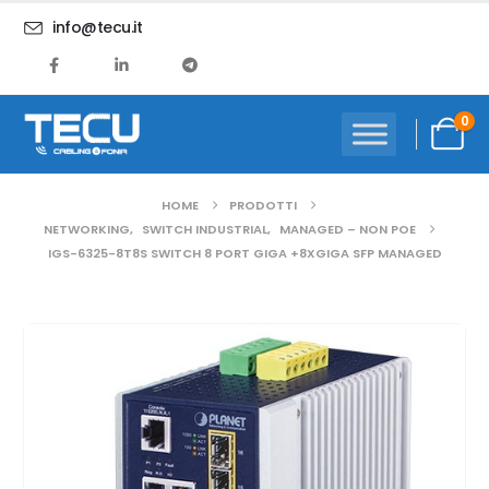
info@tecu.it
0
HOME
PRODOTTI
NETWORKING
,
SWITCH INDUSTRIAL
,
MANAGED – NON POE
IGS-6325-8T8S SWITCH 8 PORT GIGA +8XGIGA SFP MANAGED