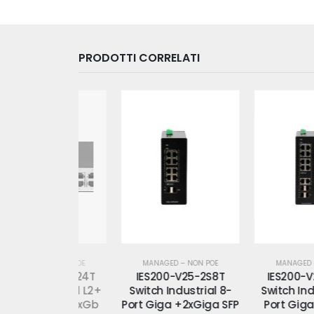
PRODOTTI CORRELATI
 – NON POE
MANAGED – NON POE
MANAGED – NON POE
B25-4S24T
IES200-V25-2S8T
IES200-V25-4S10
dustrial L2+
Switch Industrial 8-
Switch Industrial 1
SFP +24xGb
Port Giga +2xGiga SFP
Port Giga +4xGi