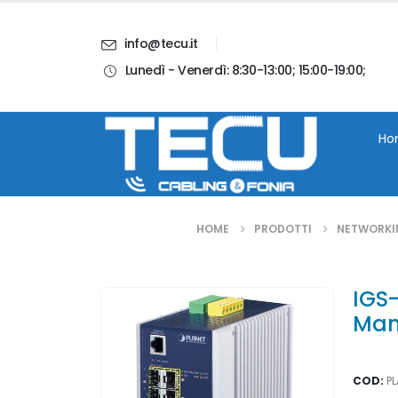
info@tecu.it
Lunedì - Venerdì: 8:30-13:00; 15:00-19:00;
i
Chi Siamo
Blog
Contatti
Account
Ho
HOME
PRODOTTI
NETWORKI
IGS-
Ma
COD:
P