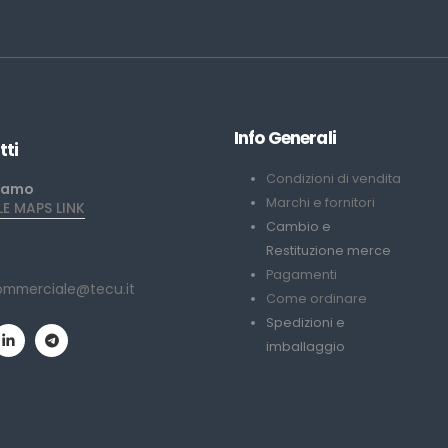
Info Generali
tti
Condizioni di vendita
iamo
Marchi e fornitori
 MAPS LINK
Cambio e
Restituzione merce
Pagamenti
ommerciale@tecu.it
Come ordinare
Spedizioni e
imballaggio