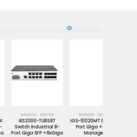
MANAGED – NON POE
MANAGED – NON POE
MANAGED –
IES2000-TU8S8T
IGS-10020MT Switch 8
IGS-10080M
witch Industrial 8-
Port Giga +2xSFP
6 Port Giga
rt Giga SFP +8xGiga
Managed
+2xGiga 