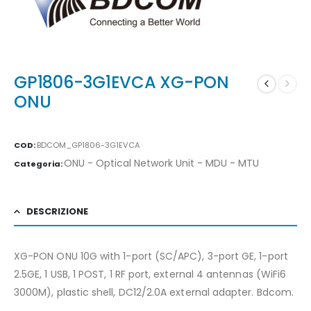
GP1806-3G1EVCA XG-PON
ONU
COD:
BDCOM_GP1806-3G1EVCA
ONU - Optical Network Unit - MDU - MTU
Categoria:
DESCRIZIONE
XG-PON ONU 10G with 1-port (SC/APC), 3-port GE, 1-port
2.5GE, 1 USB, 1 POST, 1 RF port, external 4 antennas (WiFi6
3000M), plastic shell, DC12/2.0A external adapter. Bdcom.