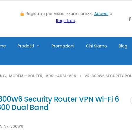
Registrati per visualizzare i prezzi.
Accedi
o
Registrati
.
me
Prodotti
Promozioni
Chi Siamo
Blog
ING
,
MODEM – ROUTER
,
VDSL-ADSL-VPN
VR-300W6 SECURITY ROUT
00W6 Security Router VPN Wi-Fi 6
800 Dual Band
LA_VR-300W6