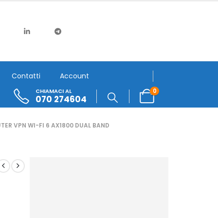
Contatti
Account
0
CHIAMACI AL
070 274604
ER VPN WI-FI 6 AX1800 DUAL BAND