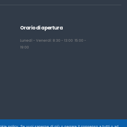
Orario di apertura
Lunedì - Venerdì: 8:30 - 13:00 15:00 -
19:00
cookie policy. Se vuoi saperne di più o negare il consenso a tutti o ad