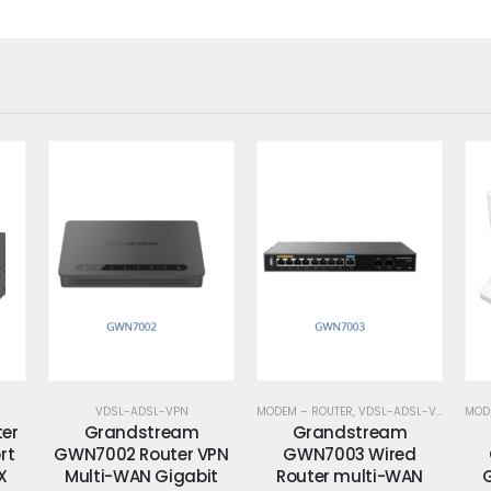
MODEM – ROUTER
,
VDSL-ADSL-VPN
MODEM – ROUTER
,
VDSL-ADSL-VPN
MOD
Grandstream
Grandstream
VPN
GWN7003 Wired
GWN7052 Router
GW
it
Router multi-WAN
Gigabit Dual Band