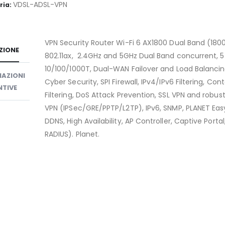
VDSL-ADSL-VPN
ria:
VPN Security Router Wi-Fi 6 AX1800 Dual Band (18
ZIONE
802.11ax, 2.4GHz and 5GHz Dual Band concurrent, 5
10/100/1000T, Dual-WAN Failover and Load Balancin
AZIONI
Cyber Security, SPI Firewall, IPv4/IPv6 Filtering, Con
TIVE
Filtering, DoS Attack Prevention, SSL VPN and robust
VPN (IPSec/GRE/PPTP/L2TP), IPv6, SNMP, PLANET Eas
DDNS, High Availability, AP Controller, Captive Portal
RADIUS). Planet.