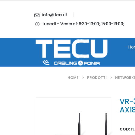
info@tecu.it
Lunedì - Venerdì: 8:30-13:00; 15:00-19:00;
i
Chi Siamo
Blog
Contatti
Account
Ho
HOME
PRODOTTI
NETWORK
VR-3
AX1
COD:
P