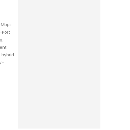
00Mbps
-Port
g,
tent
 hybrid
y-
,