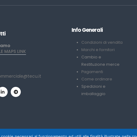
Info Generali
tti
Condizioni di vendita
iamo
Marchi e fornitori
 MAPS LINK
Cambio e
Restituzione merce
Pagamenti
ommerciale@tecu.it
Come ordinare
Spedizioni e
imballaggio
 cookie necessari al funzionamento ed utili alle finalità illustrate nella 