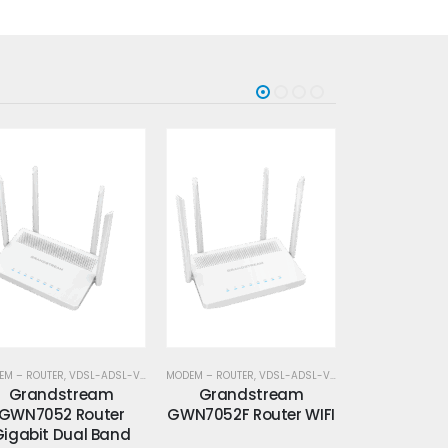
EM – ROUTER
,
VDSL-ADSL-VPN
MODEM – ROUTER
,
VDSL-ADSL-VPN
VDSL-AD
Grandstream
Grandstream
TL-ARCHE
N7052F Router WIFI
GWN7062 Router Wifi
Modem Ro
6
VO