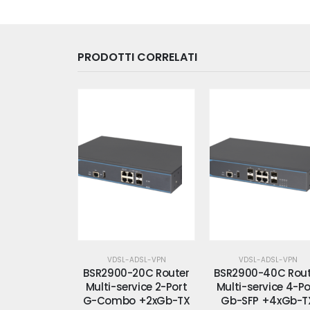
PRODOTTI CORRELATI
ADSL-VPN
VDSL-ADSL-VPN
VDSL-ADSL-VPN
20C Router
BSR2900-40C Router
Grandstream
rvice 2-Port
Multi-service 4-Port
GWN7002 Router 
 +2xGb-TX
Gb-SFP +4xGb-TX
Multi-WAN Gigab