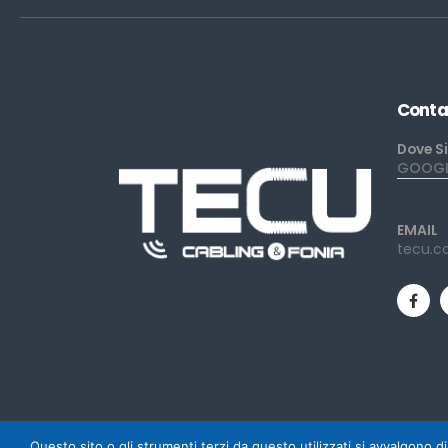
Conta
Dove S
GOOGLE
EMAIL
tecu.c
Questo sito o gli strumenti terzi da questo utilizzati si avvalgono di