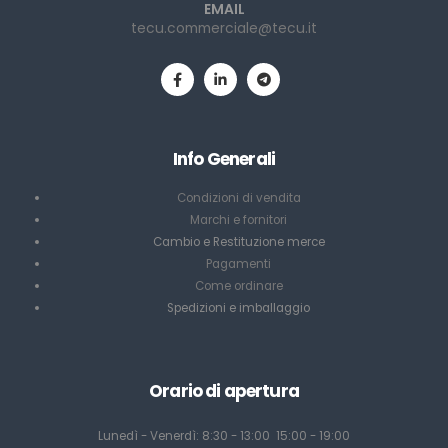
EMAIL
tecu.commerciale@tecu.it
Info Generali
Condizioni di vendita
Marchi e fornitori
Cambio e Restituzione merce
Pagamenti
Come ordinare
Spedizioni e imballaggio
Orario di apertura
Lunedì - Venerdì: 8:30 - 13:00 15:00 - 19:00