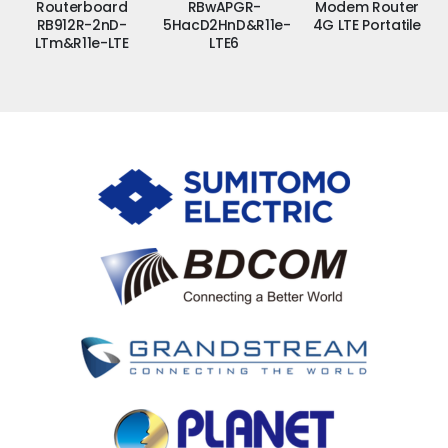
Routerboard
RBwAPGR-
Modem Router
RB912R-2nD-
5HacD2HnD&R11e-
4G LTE Portatile
LTm&R11e-LTE
LTE6