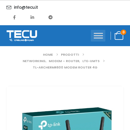
info@tecu.it
0
HOME
PRODOTTI
NETWORKING
,
MODEM – ROUTER
,
LTE-UMTS
TL-ARCHERMR600 MODEM ROUTER 4G