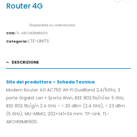
Router 4G
Availability:
Disponibile su ordinazione
COD:
TL-ARCHERMR600
LTE-UMTS
Categoria:
DESCRIZIONE
Sito del produttore – Scheda Tecnica
Modem Router 4G AC750 WI-FI DualBand 2,4/5Ghz, 3
porte Gigabit Lan + 1porta Wan, IEEE 802.11a/n/ac 5 GHz,
IEEE 802.11b/g/n 2.4 GHz – < 20 dBm (2.4 GHz), < 23 dBm
(5 GHz), MU-MIMO, 202×141×34 mm. TP-Link. TL-
ARCHERMR600.