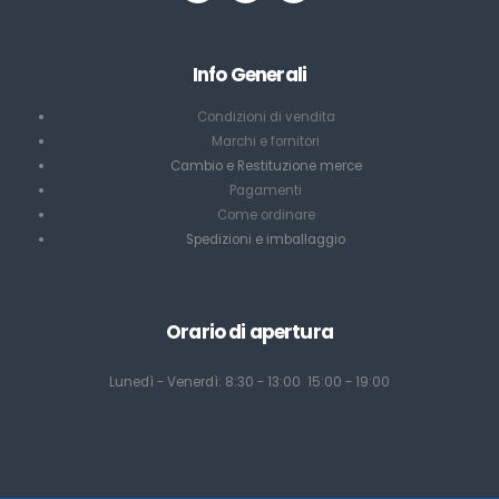
Info Generali
Condizioni di vendita
Marchi e fornitori
Cambio e Restituzione merce
Pagamenti
Come ordinare
Spedizioni e imballaggio
Orario di apertura
Lunedì - Venerdì: 8:30 - 13:00 15:00 - 19:00