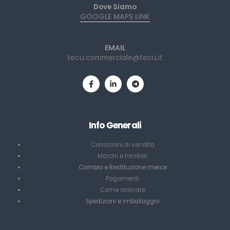
Dove Siamo
GOOGLE MAPS LINK
EMAIL
tecu.commerciale@tecu.it
Info Generali
Condizioni di vendita
Marchi e fornitori
Cambio e Restituzione merce
Pagamenti
Come ordinare
Spedizioni e imballaggio