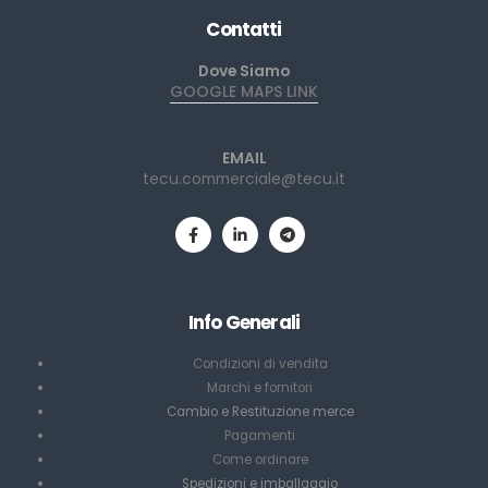
Contatti
Dove Siamo
GOOGLE MAPS LINK
EMAIL
tecu.commerciale@tecu.it
Info Generali
Condizioni di vendita
Marchi e fornitori
Cambio e Restituzione merce
Pagamenti
Come ordinare
Spedizioni e imballaggio