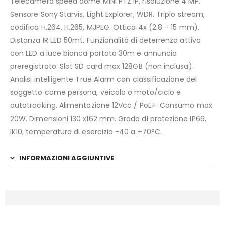
Telecamera speed dome MINI PTZ IP, risoluzione 4 MP.
Sensore Sony Starvis, Light Explorer, WDR. Triplo stream,
codifica H.264, H.265, MJPEG. Ottica 4x (2.8 – 15 mm).
Distanza IR LED 50mt. Funzionalità di deterrenza attiva
con LED a luce bianca portata 30m e annuncio
preregistrato. Slot SD card max 128GB (non inclusa).
Analisi intelligente True Alarm con classificazione del
soggetto come persona, veicolo o moto/ciclo e
autotracking. Alimentazione 12Vcc / PoE+. Consumo max
20W. Dimensioni 130 x162 mm. Grado di protezione IP66,
IK10, temperatura di esercizio -40 a +70°C.
INFORMAZIONI AGGIUNTIVE