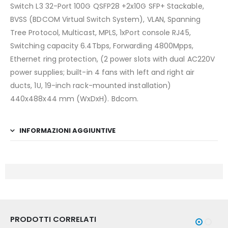
Switch L3 32-Port 100G QSFP28 +2x10G SFP+ Stackable,
BVSS (BDCOM Virtual Switch System), VLAN, Spanning
Tree Protocol, Multicast, MPLS, 1xPort console RJ45,
Switching capacity 6.4Tbps, Forwarding 4800Mpps,
Ethernet ring protection, (2 power slots with dual AC220V
power supplies; built-in 4 fans with left and right air
ducts, 1U, 19-inch rack-mounted installation)
440x488x44 mm (WxDxH). Bdcom.
INFORMAZIONI AGGIUNTIVE
PRODOTTI CORRELATI