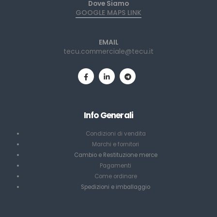
Dove Siamo
GOOGLE MAPS LINK
EMAIL
tecu.commerciale@tecu.it
Info Generali
Condizioni di vendita
Marchi e fornitori
Cambio e Restituzione merce
Pagamenti
Come ordinare
Spedizioni e imballaggio