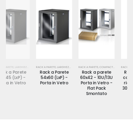
K A PARETE
RACK A PARETE
,
LARGHEZZA 540
RACK A PARETE
,
COMPACTNET P.420
RACK 10"-PROFONDITÀ RIDOTTA-SLIM WALL-TECNOLIM
Rack a Parete
Rack a parete
Rack a parete
54x60 (LxP) -
60x42 - 10U/13U
con profondità
Porta in Vetro
Porta in Vetro -
ridotta 15cm o
Flat Pack
30cm - SlimWall
Smontato