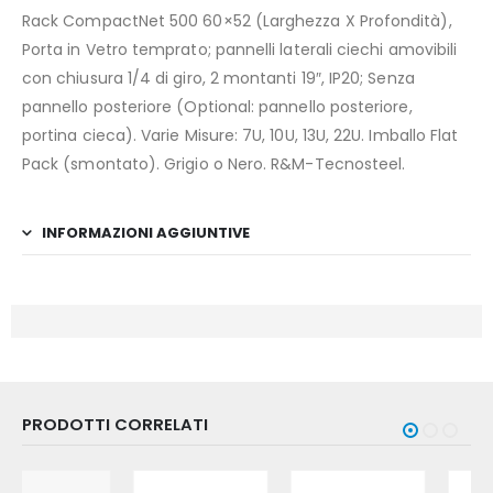
Rack CompactNet 500 60×52 (Larghezza X Profondità),
Porta in Vetro temprato; pannelli laterali ciechi amovibili
con chiusura 1/4 di giro, 2 montanti 19″, IP20; Senza
pannello posteriore (Optional: pannello posteriore,
portina cieca). Varie Misure: 7U, 10U, 13U, 22U. Imballo Flat
Pack (smontato). Grigio o Nero. R&M-Tecnosteel.
INFORMAZIONI AGGIUNTIVE
PRODOTTI CORRELATI