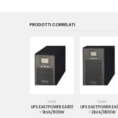
PRODOTTI CORRELATI
OWER
TOWER
TOWER
POWER EA901
UPS EASTPOWER EA902
UPS EASTPOWER EA
VA/900W
- 2kVA/1800W
- 3kVA/2700W