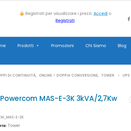
Registrati per visualizzare i prezzi.
Accedi
o
Registrati
.
me
Prodotti
Promozioni
Chi Siamo
Blog
PPI DI CONTINUITÀ
,
ONLINE – DOPPIA CONVERSIONE
,
TOWER
UPS
 Powercom MAS-E-3K 3kVA/2,7Kw
CM_MAS-E-3K
Tower
ria: