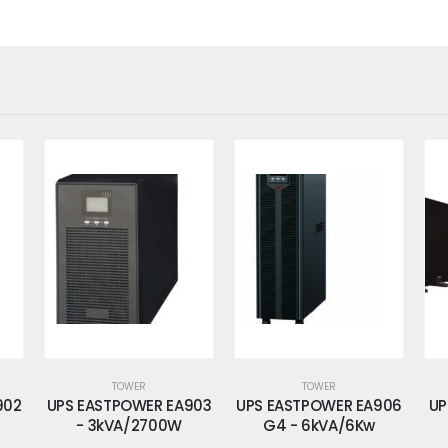
TOWER
TOWER
903
UPS EASTPOWER EA906
UPS EASTPOWER EA910
UP
G4 - 6kVA/6Kw
G4 - 10KwA/10Kw