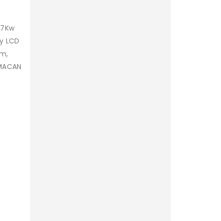
,7Kw
ay LCD
cm,
 MACAN