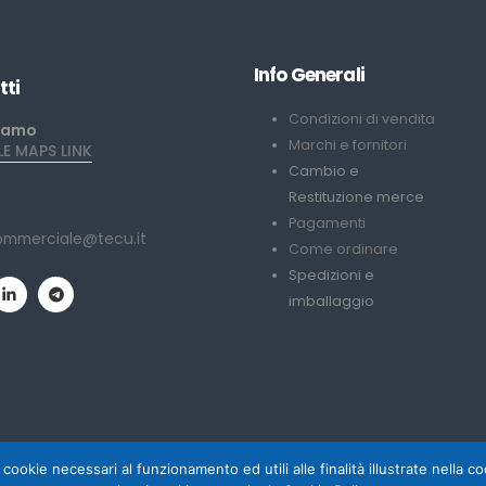
Info Generali
tti
Condizioni di vendita
iamo
Marchi e fornitori
 MAPS LINK
Cambio e
Restituzione merce
Pagamenti
ommerciale@tecu.it
Come ordinare
Spedizioni e
imballaggio
 cookie necessari al funzionamento ed utili alle finalità illustrate nella 