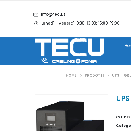
info@tecu.it
Lunedì - Venerdì: 8:30-13:00; 15:00-19:00;
i
Chi Siamo
Blog
Contatti
Account
Ho
HOME
PRODOTTI
UPS – GRU
UPS
COD:
P
Catego