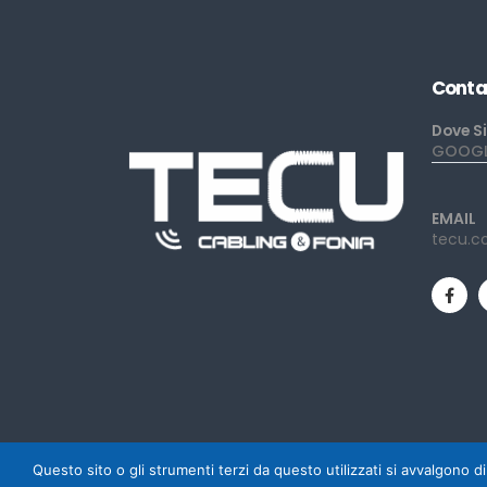
Conta
Dove S
GOOGLE
EMAIL
tecu.c
Questo sito o gli strumenti terzi da questo utilizzati si avvalgono di