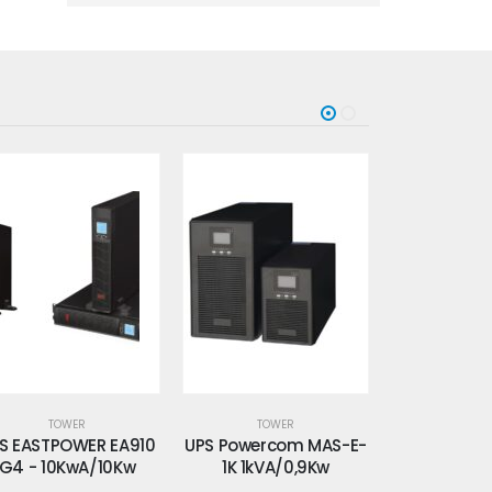
TOWER
TOWER
TOW
S Powercom MAS-E-
UPS Powercom MAS-E-
UPS Powerc
1K 1kVA/0,9Kw
2K 2kVA/1,8Kw
- 1kVA