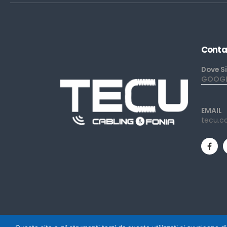
Conta
Dove S
GOOGLE
EMAIL
tecu.c