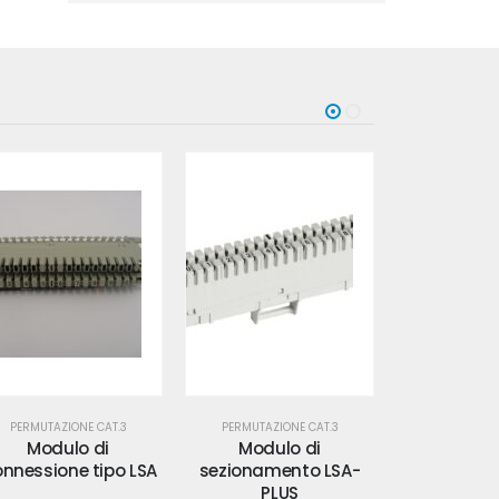
PERMUTAZIONE CAT.3
PERMUTAZIONE CAT.3
PERMUTAZIO
Modulo di
Modulo di
Patchpanel
ezionamento LSA-
Sezionamento tipo
3 - 50
PLUS
LSA