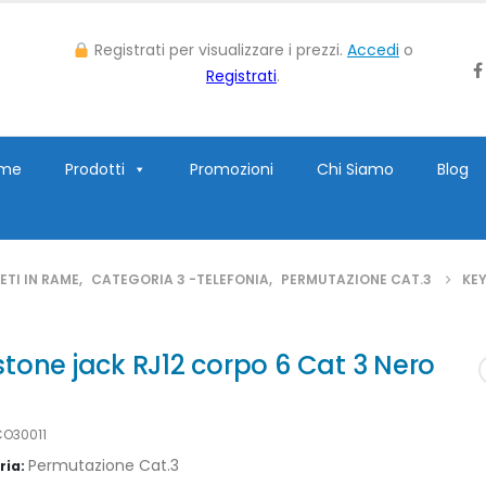
Registrati per visualizzare i prezzi.
Accedi
o
Registrati
.
me
Prodotti
Promozioni
Chi Siamo
Blog
TI IN RAME
,
CATEGORIA 3 -TELEFONIA
,
PERMUTAZIONE CAT.3
KEY
tone jack RJ12 corpo 6 Cat 3 Nero
CO30011
Permutazione Cat.3
ria: