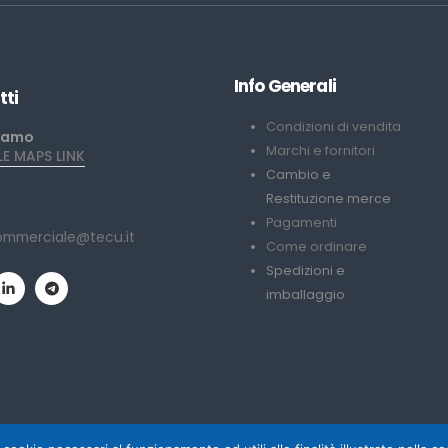
Info Generali
tti
Condizioni di vendita
iamo
Marchi e fornitori
 MAPS LINK
Cambio e
Restituzione merce
Pagamenti
ommerciale@tecu.it
Come ordinare
Spedizioni e
imballaggio