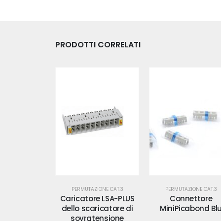
PRODOTTI CORRELATI
ZIONE CAT.3
PERMUTAZIONE CAT.3
PERMUTAZIONE CAT.3
re LSA-PLUS
Connettore
Keystone Jack RJ
ricatore di
MiniPicabond Blu
corpo 6 Cat 3 Bia
tensione