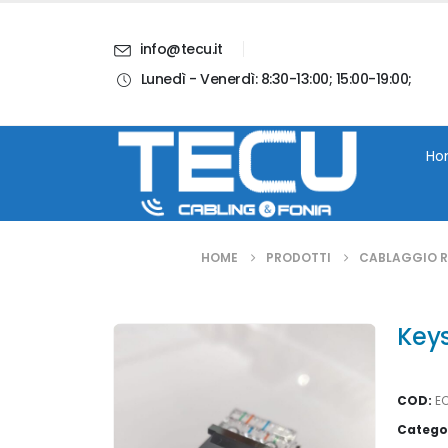
info@tecu.it
Lunedì - Venerdì: 8:30-13:00; 15:00-19:00;
i
Chi Siamo
Blog
Contatti
Account
Ho
HOME
PRODOTTI
CABLAGGIO RE
Keys
COD:
E
Catego