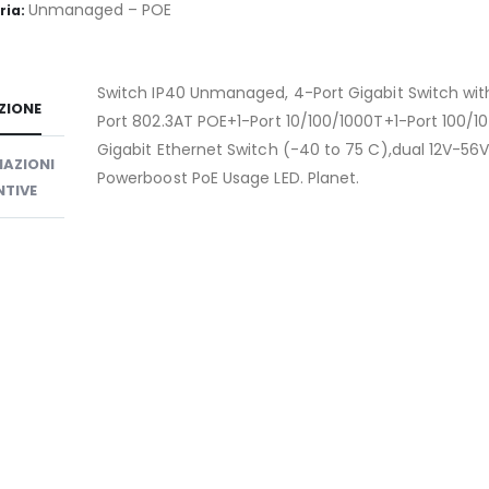
Unmanaged – POE
ria:
Switch IP40 Unmanaged, 4-Port Gigabit Switch wit
ZIONE
Port 802.3AT POE+1-Port 10/100/1000T+1-Port 100/1
Gigabit Ethernet Switch (-40 to 75 C),dual 12V-56
AZIONI
Powerboost PoE Usage LED. Planet.
TIVE