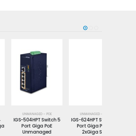
UNMANAGED – POE
UNMANAGED – POE
UNMANAGE
S-504HPT Switch 5
IGS-624HPT Switch 6
IGS-824UPT
Port Giga PoE
Port Giga PoE +
Port Giga P
Unmanaged
2xGiga SFP
+2xGig