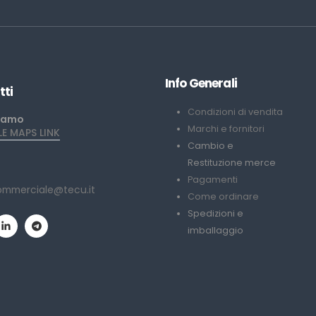
Info Generali
tti
Condizioni di vendita
iamo
Marchi e fornitori
 MAPS LINK
Cambio e
Restituzione merce
Pagamenti
ommerciale@tecu.it
Come ordinare
Spedizioni e
imballaggio