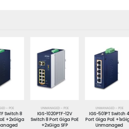
UNMANAGED – POE
UNMANAGED – POE
h 8
IGS-1020PTF-12V
IGS-501PT Switch 4
IG
iga
Switch 8 Port Giga PoE
Port Giga PoE +1xGiga
d
+2xGiga SFP
Unmanaged