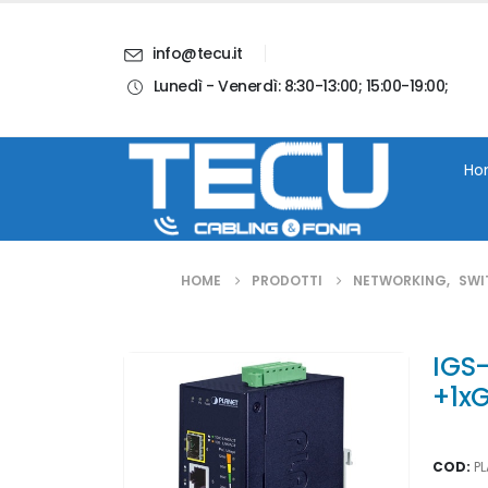
info@tecu.it
Lunedì - Venerdì: 8:30-13:00; 15:00-19:00;
i
Chi Siamo
Blog
Contatti
Account
Ho
HOME
PRODOTTI
NETWORKING
,
SWI
IGS-
+1x
COD:
P