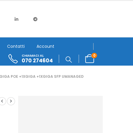
Contatti
Account
0
CHIAMACI AL
070 274604
 GIGA POE +1XGIGA +1XGIGA SFP UMANAGED