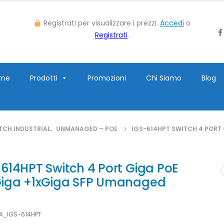
Registrati per visualizzare i prezzi.
Accedi
o
Registrati
.
me
Prodotti
Promozioni
Chi Siamo
Blog
TCH INDUSTRIAL
,
UNMANAGED – POE
IGS-614HPT SWITCH 4 PORT
614HPT Switch 4 Port Giga PoE
Giga +1xGiga SFP Umanaged
LA_IGS-614HPT