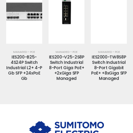
MANAGED – POE
MANAGED – POE
MANAGED – POE
IES200-B25-
IES200-V25-2S8P
IES2000-TW8S8P
4S24P Switch
Switch Industrial
Switch Industrial
Industrial L2+ 4-P
8-Port Giga PoE+
8-Port Gigabit
Gb SFP +24xPoE
+2xGiga SFP
PoE+ +8xGiga SFP
Gb
Managed
Managed