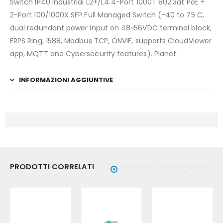
Switch IP40 Industrial L2+/L4 4-Port 1000T 802.3at PoE +
2-Port 100/1000X SFP Full Managed Switch (-40 to 75 C,
dual redundant power input on 48~56VDC terminal block,
ERPS Ring, 1588, Modbus TCP, ONVIF, supports CloudViewer
app, MQTT and Cybersecurity features). Planet.
INFORMAZIONI AGGIUNTIVE
PRODOTTI CORRELATI