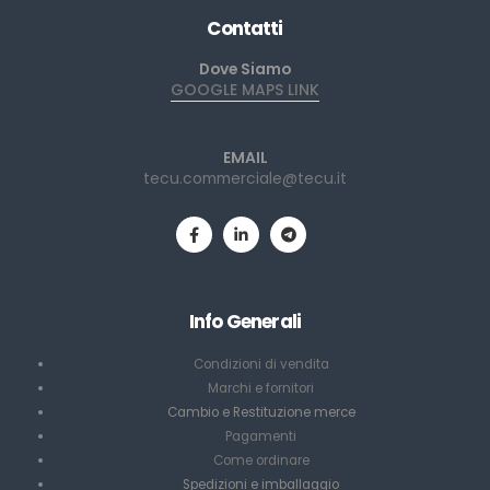
Contatti
Dove Siamo
GOOGLE MAPS LINK
EMAIL
tecu.commerciale@tecu.it
Info Generali
Condizioni di vendita
Marchi e fornitori
Cambio e Restituzione merce
Pagamenti
Come ordinare
Spedizioni e imballaggio