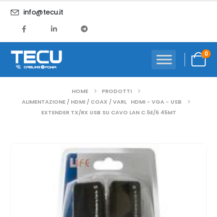
info@tecu.it
0
HOME
PRODOTTI
ALIMENTAZIONE / HDMI / COAX / VARI
,
HDMI - VGA - USB
EXTENDER TX/RX USB SU CAVO LAN C.5E/6 45MT