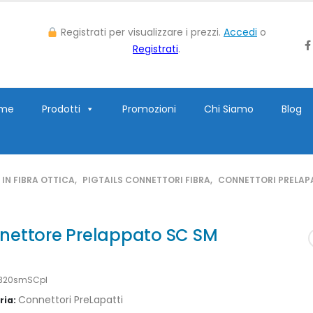
Registrati per visualizzare i prezzi.
Accedi
o
Registrati
.
me
Prodotti
Promozioni
Chi Siamo
Blog
IN FIBRA OTTICA
,
PIGTAILS CONNETTORI FIBRA
,
CONNETTORI PRELAP
nettore Prelappato SC SM
IB20smSCpl
Connettori PreLapatti
ria: