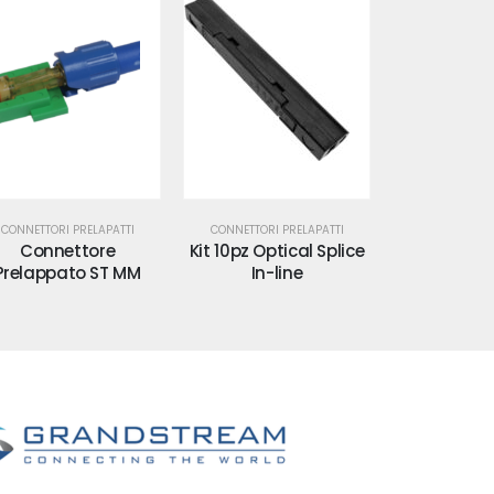
CONNETTORI PRELAPATTI
CONNETTORI PRELAPATTI
CONNETTORI 
Connettore
Kit 10pz Optical Splice
Conne
Prelappato ST MM
In-line
Prelappa