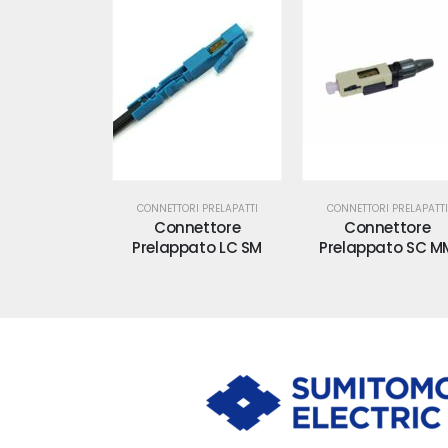
I PRELAPATTI
CONNETTORI PRELAPATTI
CONNETTORI PRELAPATTI
ettore
Connettore
Connettore
ato LC MM
Prelappato LC SM
Prelappato SC M