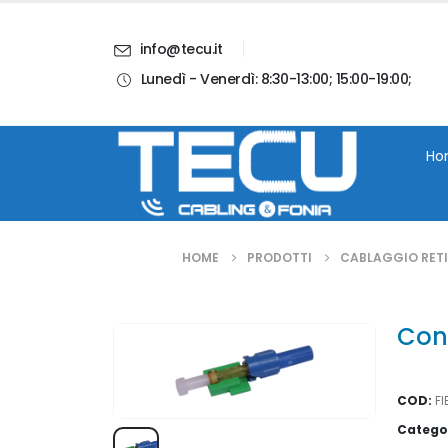
info@tecu.it
Lunedì - Venerdì: 8:30-13:00; 15:00-19:00;
i
Chi Siamo
Blog
Contatti
Account
Ho
HOME
PRODOTTI
CABLAGGIO RETI 
Con
COD:
F
Catego