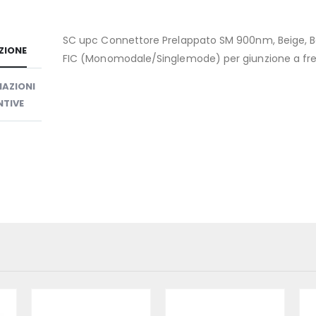
SC upc Connettore Prelappato SM 900nm, Beige, 
ZIONE
FIC (Monomodale/Singlemode) per giunzione a fr
AZIONI
TIVE