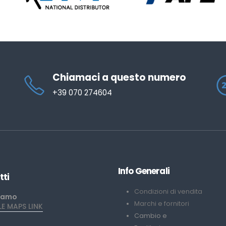
Chiamaci a questo numero
+39 070 274604
Info Generali
tti
Condizioni di vendita
iamo
Marchi e fornitori
 MAPS LINK
Cambio e