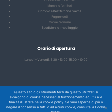
Condizioni di vendita
Marchi e fornitori
Cambio e Restituzione merce
Pagamenti
Come ordinare
Spedizioni e imballaggio
Orario di apertura
Lunedì - Venerdì: 8:30 - 13:00 15:00 - 19:00
Questo sito o gli strumenti terzi da questo utilizzati si
avvalgono di cookie necessari al funzionamento ed utili alle
finalità illustrate nella cookie policy. Se vuoi saperne di più o
negare il consenso a tutti o ad alcuni cookie, consulta la Cookie
Powered by Mediacom Design - Antonio Palumbo