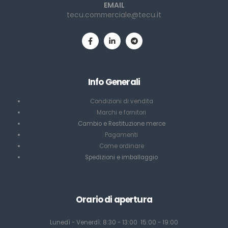
EMAIL
tecu.commerciale@tecu.it
Info Generali
Condizioni di vendita
Marchi e fornitori
Cambio e Restituzione merce
Pagamenti
Come ordinare
Spedizioni e imballaggio
Orario di apertura
Lunedì - Venerdì: 8:30 - 13:00 15:00 - 19:00