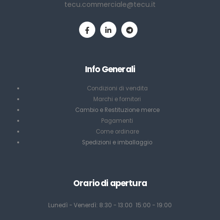
tecu.commerciale@tecu.it
Info Generali
Condizioni di vendita
Marchi e fornitori
Cambio e Restituzione merce
Pagamenti
Come ordinare
Spedizioni e imballaggio
Orario di apertura
Lunedì - Venerdì: 8:30 - 13:00 15:00 - 19:00