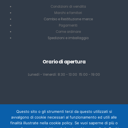
Condizioni di vendita
Marchi e fornitori
Cambio e Restituzione merce
Pagamenti
Come ordinare
Spedizioni e imballaggio
Orario di apertura
Lunedì - Venerdì: 8:30 - 13:00 15:00 - 19:00
Questo sito o gli strumenti terzi da questo utilizzati si
avvalgono di cookie necessari al funzionamento ed utili alle
finalità illustrate nella cookie policy. Se vuoi saperne di più o